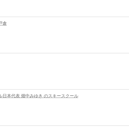
戸倉
日本代表 畑中みゆき のスキースクール